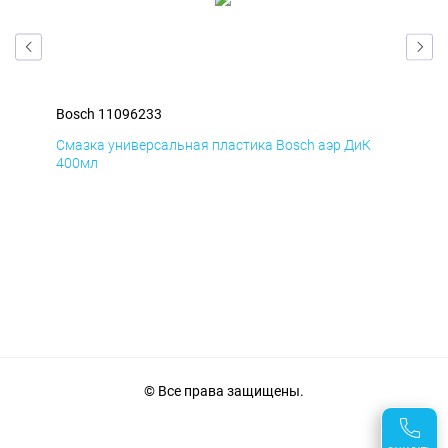
Bosch 11096233
Bos
Д
Смазка универсальная пластика Bosch аэр ДиК
Сма
400мл
40
© Все права защищены.