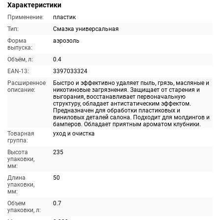
Характеристики
Применение:
пластик
Тип:
Смазка универсальная
Форма
аэрозоль
выпуска:
Объём, л:
0.4
EAN-13:
3397033324
Расширенное
Быстро и эффективно удаляет пыль, грязь, масляные и
описание:
никотиновые загрязнения. Защищает от старения и
выгорания, восстанавливает первоначальную
структуру, обладает антистатическим эффектом.
Предназначен для обработки пластиковых и
виниловых деталей салона. Подходит для молдингов и
бамперов. Обладает приятным ароматом клубники.
Товарная
уход и очистка
группа:
Высота
235
упаковки,
мм:
Длина
50
упаковки,
мм:
Объем
0.7
упаковки, л: