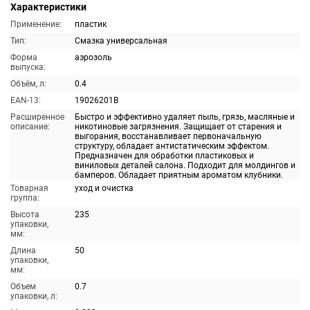
Характеристики
Применение:
пластик
Тип:
Смазка универсальная
Форма
аэрозоль
выпуска:
Объём, л:
0.4
EAN-13:
19026201B
Расширенное
Быстро и эффективно удаляет пыль, грязь, масляные и
описание:
никотиновые загрязнения. Защищает от старения и
выгорания, восстанавливает первоначальную
структуру, обладает антистатическим эффектом.
Предназначен для обработки пластиковых и
виниловых деталей салона. Подходит для молдингов и
бамперов. Обладает приятным ароматом клубники.
Товарная
уход и очистка
группа:
Высота
235
упаковки,
мм:
Длина
50
упаковки,
мм:
Объем
0.7
упаковки, л: