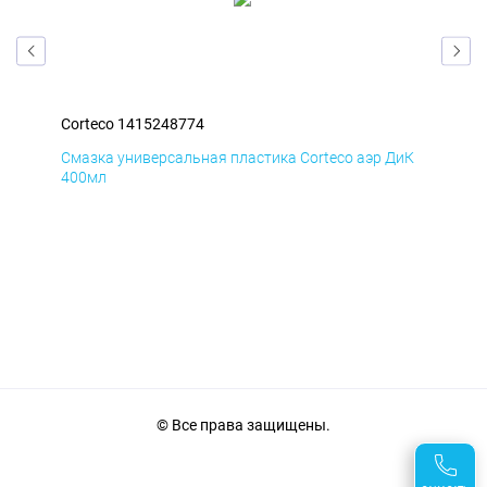
Corteco 1415248774
Cor
БмД
Смазка универсальная пластика Corteco аэр ДиК
Сма
400мл
40
© Все права защищены.