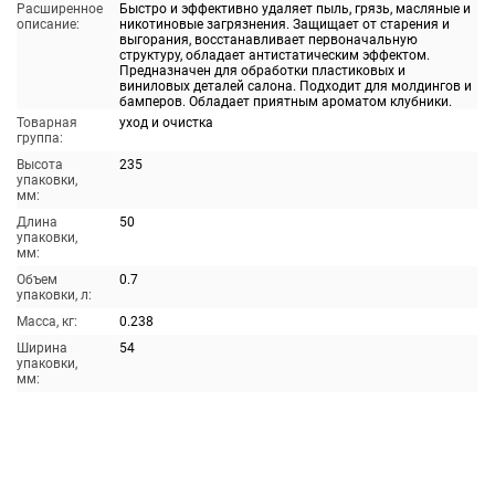
Расширенное
Быстро и эффективно удаляет пыль, грязь, масляные и
описание:
никотиновые загрязнения. Защищает от старения и
выгорания, восстанавливает первоначальную
структуру, обладает антистатическим эффектом.
Предназначен для обработки пластиковых и
виниловых деталей салона. Подходит для молдингов и
бамперов. Обладает приятным ароматом клубники.
Товарная
уход и очистка
группа:
Высота
235
упаковки,
мм:
Длина
50
упаковки,
мм:
Объем
0.7
упаковки, л:
Масса, кг:
0.238
Ширина
54
упаковки,
мм: