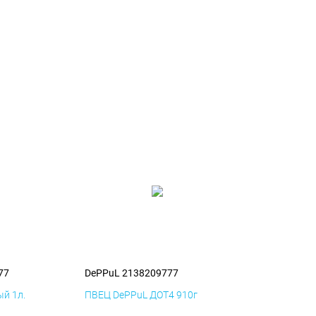
77
DePPuL 2138209777
й 1л.
ПВЕЦ DePPuL ДОТ4 910г