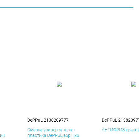
DePPuL 2138209777
DePPuL 21382097
я
Смазка универсальная
АНТИФРИЗ красны
ДиК
пластика DePPuL аэр ПхВ