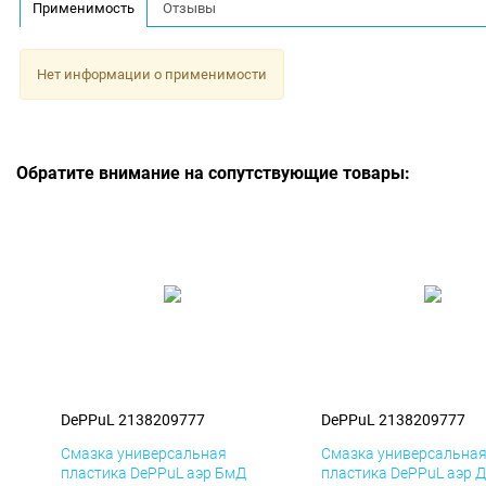
Применимость
Отзывы
Нет информации о применимости
Обратите внимание на сопутствующие товары:
DePPuL 2138209777
DePPuL 2138209777
Смазка универсальная
Смазка универсальна
пластика DePPuL аэр БмД
пластика DePPuL аэр 