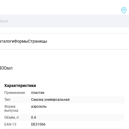
аталоги
Формы
Страницы
 400мл
Характеристики
Применение:
пластик
Тип:
Смазка универсальная
Форма
аэрозоль
выпуска:
Объём, л:
0.4
EAN-13:
DE31066