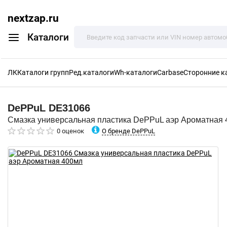
nextzap.ru
Каталоги
ЛК
Каталоги групп
Ред.каталоги
Wh-каталоги
Carbase
Сторонние к
DePPuL
DE31066
Смазка универсальная пластика DePPuL аэр Ароматная
О бренде DePPuL
0 оценок