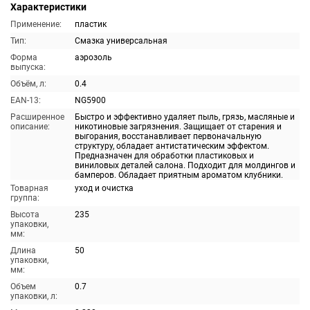
Характеристики
Применение:
пластик
Тип:
Смазка универсальная
Форма
аэрозоль
выпуска:
Объём, л:
0.4
EAN-13:
NG5900
Расширенное
Быстро и эффективно удаляет пыль, грязь, масляные и
описание:
никотиновые загрязнения. Защищает от старения и
выгорания, восстанавливает первоначальную
структуру, обладает антистатическим эффектом.
Предназначен для обработки пластиковых и
виниловых деталей салона. Подходит для молдингов и
бамперов. Обладает приятным ароматом клубники.
Товарная
уход и очистка
группа:
Высота
235
упаковки,
мм:
Длина
50
упаковки,
мм:
Объем
0.7
упаковки, л: