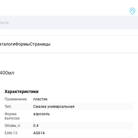
аталоги
Формы
Страницы
 400мл
Характеристики
Применение:
пластик
Тип:
Смазка универсальная
Форма
аэрозоль
выпуска:
Объём, л:
0.4
EAN-13:
AG614