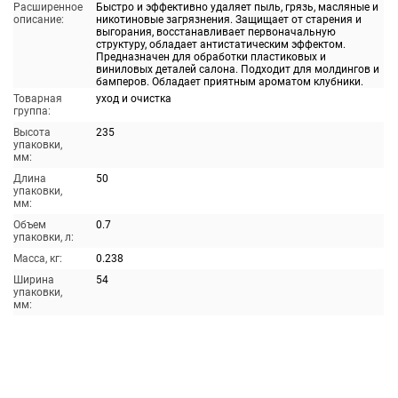
Расширенное
Быстро и эффективно удаляет пыль, грязь, масляные и
описание:
никотиновые загрязнения. Защищает от старения и
выгорания, восстанавливает первоначальную
структуру, обладает антистатическим эффектом.
Предназначен для обработки пластиковых и
виниловых деталей салона. Подходит для молдингов и
бамперов. Обладает приятным ароматом клубники.
Товарная
уход и очистка
группа:
Высота
235
упаковки,
мм:
Длина
50
упаковки,
мм:
Объем
0.7
упаковки, л:
Масса, кг:
0.238
Ширина
54
упаковки,
мм: