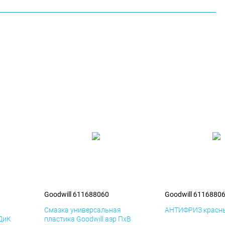
Goodwill 611688060
Goodwill 6116880
я
Смазка универсальная
АНТИФРИЗ красны
 ДиК
пластика Goodwill аэр ПхВ