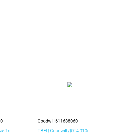
60
Goodwill 611688060
й 1л.
ПВЕЦ Goodwill ДОТ4 910г