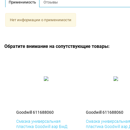
Применимость
Отзывы
Нет информации о применимости
Обратите внимание на сопутствующие товары:
Goodwill 611688060
Goodwill 611688060
Смазка универсальная
Смазка универсальна
пластика Goodwill аэр БмД
пластика Goodwill аэр