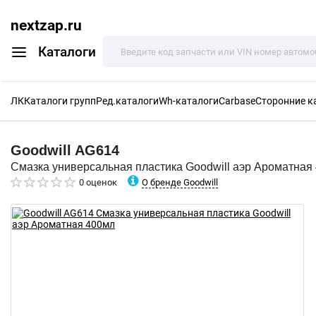
nextzap.ru
Каталоги
ЛК
Каталоги групп
Ред.каталоги
Wh-каталоги
Carbase
Сторонние к
Goodwill
AG614
Смазка универсальная пластика Goodwill аэр Ароматная
О бренде Goodwill
0 оценок