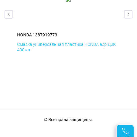
HONDA 1387919773
HO
мД
Смазка универсальная пластика HONDA аэр ДиК
Сма
400мл
40
© Все права защищены.