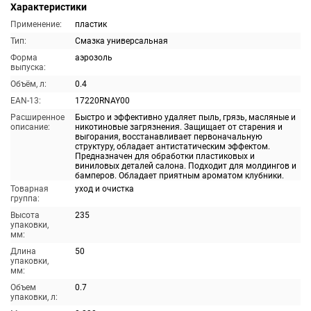
Характеристики
Применение:
пластик
Тип:
Смазка универсальная
Форма
аэрозоль
выпуска:
Объём, л:
0.4
EAN-13:
17220RNAY00
Расширенное
Быстро и эффективно удаляет пыль, грязь, масляные и
описание:
никотиновые загрязнения. Защищает от старения и
выгорания, восстанавливает первоначальную
структуру, обладает антистатическим эффектом.
Предназначен для обработки пластиковых и
виниловых деталей салона. Подходит для молдингов и
бамперов. Обладает приятным ароматом клубники.
Товарная
уход и очистка
группа:
Высота
235
упаковки,
мм:
Длина
50
упаковки,
мм:
Объем
0.7
упаковки, л: