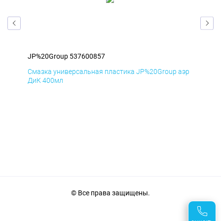
JP%20Group 537600857
JP%
аэр
Смазка универсальная пластика JP%20Group аэр
Сма
ДиК 400мл
ПхВ
© Все права защищены.