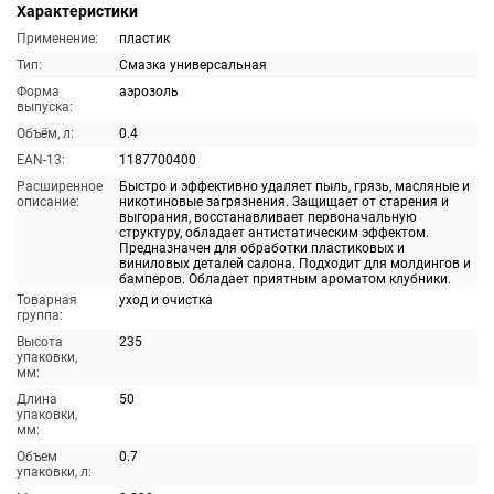
Характеристики
Применение:
пластик
Тип:
Смазка универсальная
Форма
аэрозоль
выпуска:
Объём, л:
0.4
EAN-13:
1187700400
Расширенное
Быстро и эффективно удаляет пыль, грязь, масляные и
описание:
никотиновые загрязнения. Защищает от старения и
выгорания, восстанавливает первоначальную
структуру, обладает антистатическим эффектом.
Предназначен для обработки пластиковых и
виниловых деталей салона. Подходит для молдингов и
бамперов. Обладает приятным ароматом клубники.
Товарная
уход и очистка
группа:
Высота
235
упаковки,
мм:
Длина
50
упаковки,
мм:
Объем
0.7
упаковки, л: