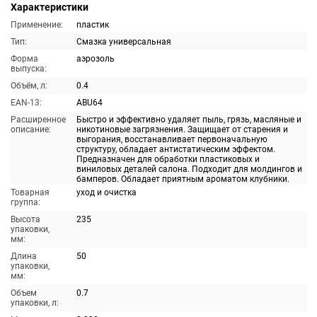
Характеристики
Применение:
пластик
Тип:
Смазка универсальная
Форма
аэрозоль
выпуска:
Объём, л:
0.4
EAN-13:
ABU64
Расширенное
Быстро и эффективно удаляет пыль, грязь, масляные и
описание:
никотиновые загрязнения. Защищает от старения и
выгорания, восстанавливает первоначальную
структуру, обладает антистатическим эффектом.
Предназначен для обработки пластиковых и
виниловых деталей салона. Подходит для молдингов и
бамперов. Обладает приятным ароматом клубники.
Товарная
уход и очистка
группа:
Высота
235
упаковки,
мм:
Длина
50
упаковки,
мм:
Объем
0.7
упаковки, л: