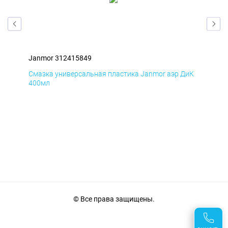
Janmor 312415849
Jan
БмД
Смазка универсальная пластика Janmor аэр ДиК
Сма
400мл
40
© Все права защищены.