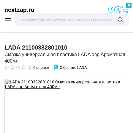
0
nextzap.ru
LADA
21100382801010
Смазка универсальная пластика LADA аэр Ароматная
400мл
О бренде LADA
0 оценок