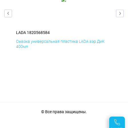
LADA 1820568584
LAD
Смазка универсальная пластика LADA аэр ДиК
Сма
400мл
40
© Все права защищены.