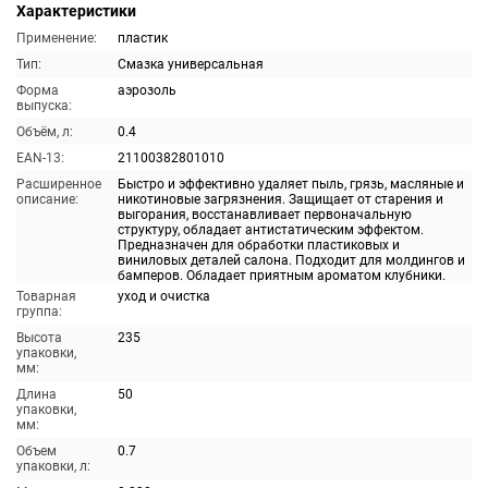
Характеристики
Применение:
пластик
Тип:
Смазка универсальная
Форма
аэрозоль
выпуска:
Объём, л:
0.4
EAN-13:
21100382801010
Расширенное
Быстро и эффективно удаляет пыль, грязь, масляные и
описание:
никотиновые загрязнения. Защищает от старения и
выгорания, восстанавливает первоначальную
структуру, обладает антистатическим эффектом.
Предназначен для обработки пластиковых и
виниловых деталей салона. Подходит для молдингов и
бамперов. Обладает приятным ароматом клубники.
Товарная
уход и очистка
группа:
Высота
235
упаковки,
мм:
Длина
50
упаковки,
мм:
Объем
0.7
упаковки, л: