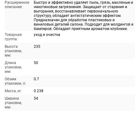
Расширенное
Быстро и эффективно удаляет пыль, грязь, масляные и
описание:
никотиновые загрязнения. Защищает от старения и
выгорания, восстанавливает первоначальную
структуру, обладает антистатическим эффектом.
Предназначен для обработки пластиковых и
виниловых деталей салона. Подходит для молдингов и
бамперов. Обладает приятным ароматом клубники.
Товарная
уход и очистка
группа:
Высота
235
упаковки,
мм:
Длина
50
упаковки,
мм:
Объем
0.7
упаковки, л:
Масса, кг:
0.238
Ширина
54
упаковки,
мм: