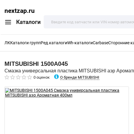
nextzap.ru
Каталоги
ЛК
Каталоги групп
Ред.каталоги
Wh-каталоги
Carbase
Сторонние к
MITSUBISHI
1500A045
Смазка универсальная пластика MITSUBISHI аэр Аромат
О бренде MITSUBISHI
0 оценок