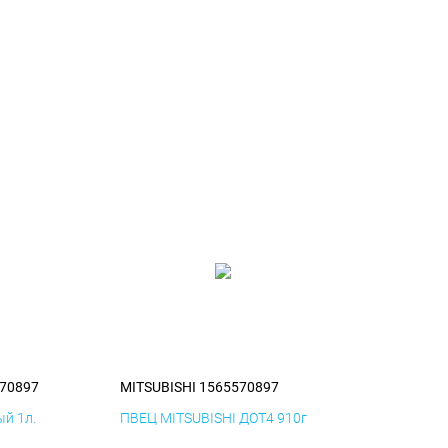
570897
MITSUBISHI 1565570897
й 1л.
ПВЕЦ MITSUBISHI ДОТ4 910г