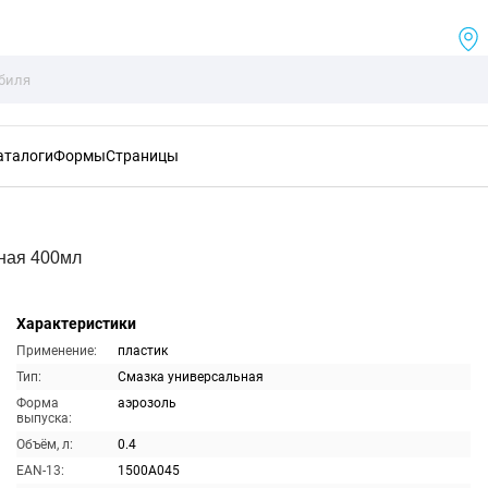
аталоги
Формы
Страницы
ная 400мл
Характеристики
Применение:
пластик
Тип:
Смазка универсальная
Форма
аэрозоль
выпуска:
Объём, л:
0.4
EAN-13:
1500A045