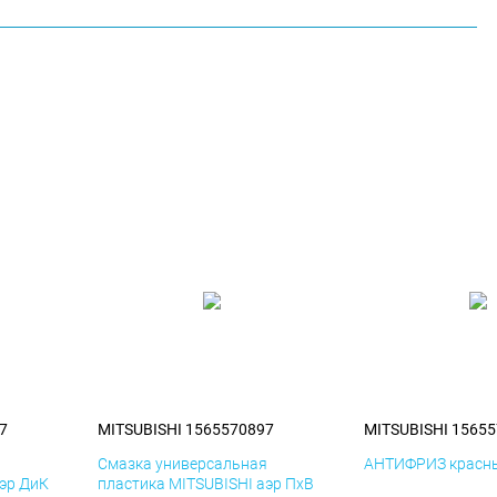
7
MITSUBISHI 1565570897
MITSUBISHI 1565
я
Смазка универсальная
АНТИФРИЗ красны
аэр ДиК
пластика MITSUBISHI аэр ПхВ