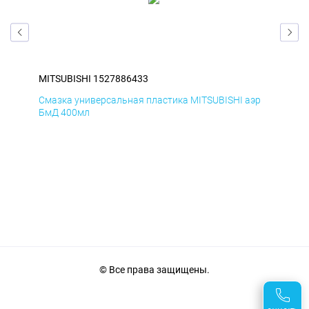
MITSUBISHI 1527886433
MIT
Смазка универсальная пластика MITSUBISHI аэр
Сма
БмД 400мл
ДиК
© Все права защищены.