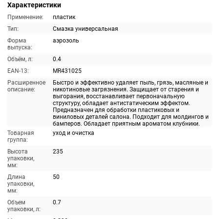
Характеристики
Применение:
пластик
Тип:
Смазка универсальная
Форма
аэрозоль
выпуска:
Объём, л:
0.4
EAN-13:
MR431025
Расширенное
Быстро и эффективно удаляет пыль, грязь, масляные и
описание:
никотиновые загрязнения. Защищает от старения и
выгорания, восстанавливает первоначальную
структуру, обладает антистатическим эффектом.
Предназначен для обработки пластиковых и
виниловых деталей салона. Подходит для молдингов и
бамперов. Обладает приятным ароматом клубники.
Товарная
уход и очистка
группа:
Высота
235
упаковки,
мм:
Длина
50
упаковки,
мм:
Объем
0.7
упаковки, л: