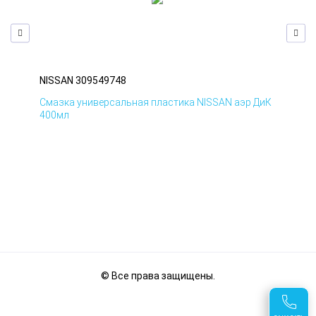
NISSAN 309549748
NIS
БмД
Смазка универсальная пластика NISSAN аэр ДиК
Сма
400мл
40
© Все права защищены.