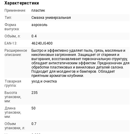
Характеристики
Применение:
пластик
Тип:
Смазка универсальная
Форма
аэрозоль
выпуска:
Объём, л:
0.4
EAN-13:
46240JG400
Расширенное
Быстро и эффективно удаляет пыль, грязь, масляные и
описание:
никотиновые загрязнения. Защищает от старения и
выгорания, восстанавливает первоначальную структуру,
обладает антистатическим эффектом. Предназначен для
обработки пластиковых и виниловых деталей салона.
Подходит для молдингов и бамперов. Обладает
приятным ароматом клубники.
Товарная
уход и очистка
группа:
Высота
235
упаковки,
мм:
Длина
50
упаковки,
мм:
Объем
0.7
упаковки, л: