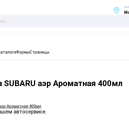
ВЫ
Мо
каталоги
Формы
Страницы
а SUBARU аэр Ароматная 400мл
ашем автосервисе.