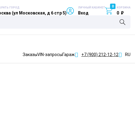
0
БРАТЬ ГОРОД
ЛИЧНЫЙ КАБИНЕТ
КОРЗИНА
сква (ул Московская, д 6 стр 5)
Вход
0
₽
Заказы
VIN-запросы
Гараж
+7 (900)
212-12-12
RU