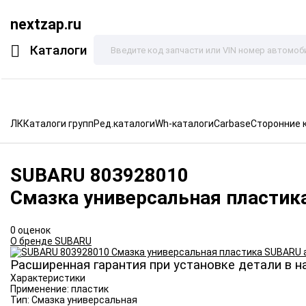
nextzap.ru
Каталоги
ЛК
Каталоги групп
Ред.каталоги
Wh-каталоги
Carbase
Сторонние 
SUBARU
803928010
Смазка универсальная пластик
0 оценок
О бренде SUBARU
Расширенная гарантия при установке детали в н
Характеристики
Применение:
пластик
Тип:
Смазка универсальная