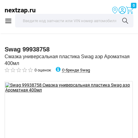
0
nextzap.ru
Swag
99938758
Смазка универсальная пластика Swag аэр Ароматная
400мл
О бренде Swag
0 оценок