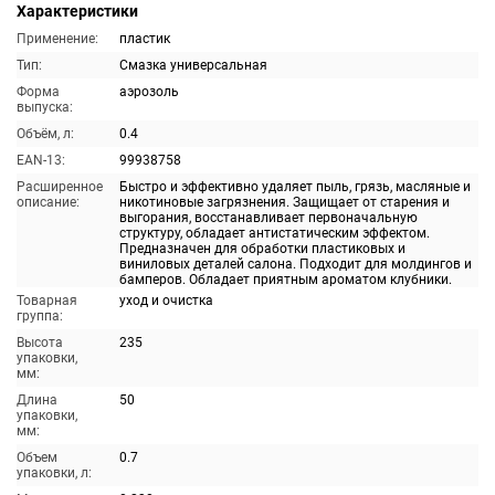
Характеристики
Применение:
пластик
Тип:
Смазка универсальная
Форма
аэрозоль
выпуска:
Объём, л:
0.4
EAN-13:
99938758
Расширенное
Быстро и эффективно удаляет пыль, грязь, масляные и
описание:
никотиновые загрязнения. Защищает от старения и
выгорания, восстанавливает первоначальную
структуру, обладает антистатическим эффектом.
Предназначен для обработки пластиковых и
виниловых деталей салона. Подходит для молдингов и
бамперов. Обладает приятным ароматом клубники.
Товарная
уход и очистка
группа:
Высота
235
упаковки,
мм:
Длина
50
упаковки,
мм:
Объем
0.7
упаковки, л: