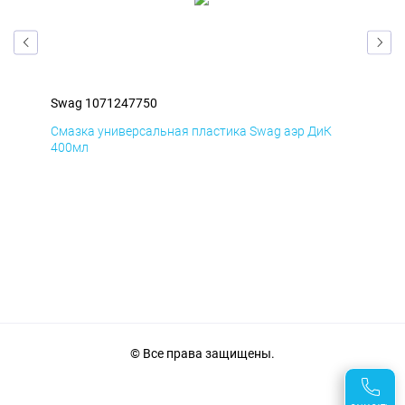
Swag 1071247750
Swa
Д
Смазка универсальная пластика Swag аэр ДиК
Сма
400мл
40
© Все права защищены.